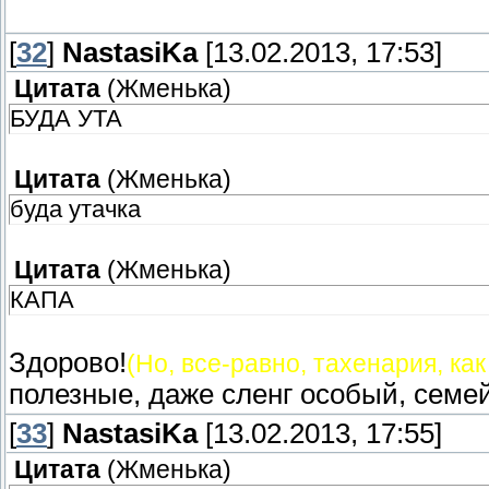
[
32
]
NastasiKa
[13.02.2013, 17:53]
Цитата
(
Жменька
)
БУДА УТА
Цитата
(
Жменька
)
буда утачка
Цитата
(
Жменька
)
КАПА
Здорово!
(Но, все-равно, тахенария, как
полезные, даже сленг особый, семе
[
33
]
NastasiKa
[13.02.2013, 17:55]
Цитата
(
Жменька
)