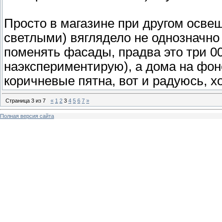
Просто в магазине при другом осве
светлыми) вяглядело не однозначно
поменять фасады, прадва это три 000
наэкспериментирую), а дома на фоне
коричневые пятна, вот и радуюсь, хо
Страница
3
из
7
«
1
2
3
4
5
6
7
»
Полная версия сайта