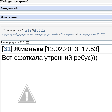
[
Сайт для супермам
]
Вход на сайт
Меню сайта
Страница
3
из
7
«
1
2
3
4
5
6
7
»
Форум для будущих и настоящих родителей
»
Посиделки
»
Наши радости 2013)))
Наши радости 2013)))
[
31
]
Жменька
[13.02.2013, 17:53]
Вот сфоткала утренний ребус)))