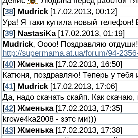
Денис
Людына перед работой тяне
[
38
]
Mudrick
[17.02.2013, 00:12]
Ура! Я таки купила новый телефон! В
[
39
]
NastasiKa
[17.02.2013, 01:19]
Mudrick
, Оооо! Поздравляю отдуши! 
http://supermama.at.ua/forum/94-2356
[
40
]
Жменька
[17.02.2013, 16:50]
Катюня, поздравляю! Теперь у тебя 
[
41
]
Mudrick
[17.02.2013, 17:06]
Да, надо скачать скайп. Как скачаю,
[
42
]
Жменька
[17.02.2013, 17:35]
krowe4ka2008 - зэтс ми)))
[
43
]
Жменька
[17.02.2013, 17:38]