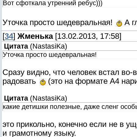
Вот сфоткала утренний ребус)))
Уточка просто шедевральная!
А г
[
34
]
Жменька
[13.02.2013, 17:58]
Цитата
(
NastasiKa
)
Уточка просто шедевральная!
Сразу видно, что человек встал во-
радовать
(это на формате А4 на
Цитата
(
NastasiKa
)
какие детишки полезные, даже сленг особ
это прикольно, конечно если не в у
и грамотному языку.