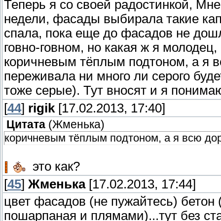
Теперь я со своей радостинкой, Мн
недели, фасады выбирала такие капр
спала, пока еще до фасадов не дошли
говно-говном, но какая ж я молодец
коричневым тёплым подтоном, а я 
переживала ни много ли серого буде
тоже серые). Тут вносят и я пони
[
44
]
rigik
[17.02.2013, 17:40]
Цитата
(
Жменька
)
коричневым тёплым подтоном, а я всю дор
это как?
[
45
]
Жменька
[17.02.2013, 17:44]
цвет фасадов (не пужайтесь) бетон (т
пошарпаная и плямами)...тут без ст