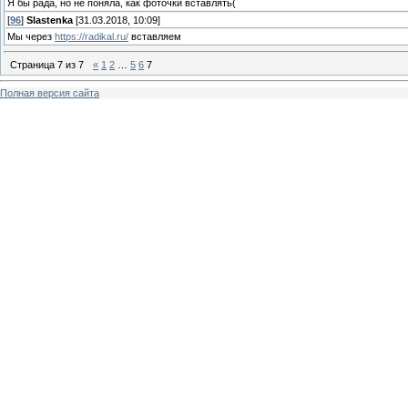
Я бы рада, но не поняла, как фоточки вставлять(
[
96
]
Slastenka
[31.03.2018, 10:09]
Мы через
https://radikal.ru/
вставляем
Страница
7
из
7
«
1
2
…
5
6
7
Полная версия сайта