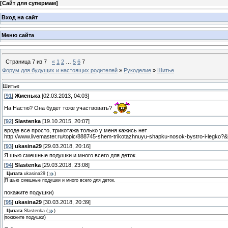
[
Сайт для супермам
]
Вход на сайт
Меню сайта
Страница
7
из
7
«
1
2
…
5
6
7
Форум для будущих и настоящих родителей
»
Рукоделие
»
Шитье
Шитье
[
91
]
Жменька
[02.03.2013, 04:03]
На Настю? Она будет тоже участвовать?
[
92
]
Slastenka
[19.10.2015, 20:07]
вроде все просто, трикотажа только у меня кажись нет
http://www.livemaster.ru/topic/888745-shem-trikotazhnuyu-shapku-nosok-bystro-i-legko?
[
93
]
ukasina29
[29.03.2018, 20:16]
Я шью смешные подушки и много всего для деток.
[
94
]
Slastenka
[29.03.2018, 23:08]
Цитата
ukasina29
(
)
Я шью смешные подушки и много всего для деток.
покажите подушки)
[
95
]
ukasina29
[30.03.2018, 20:39]
Цитата
Slastenka
(
)
покажите подушки)