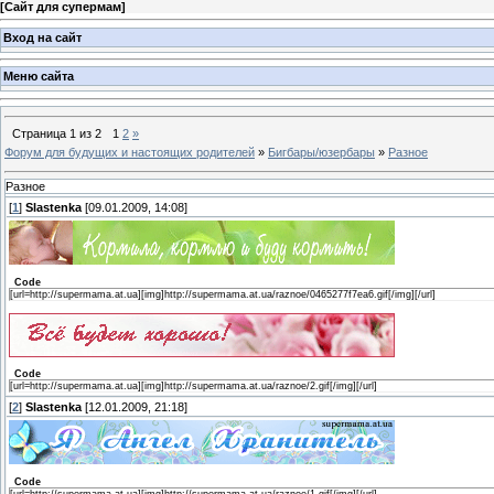
[
Сайт для супермам
]
Вход на сайт
Меню сайта
Страница
1
из
2
1
2
»
Форум для будущих и настоящих родителей
»
Бигбары/юзербары
»
Разное
Разное
[
1
]
Slastenka
[09.01.2009, 14:08]
Code
[url=http://supermama.at.ua][img]http://supermama.at.ua/raznoe/0465277f7ea6.gif[/img][/url]
Code
[url=http://supermama.at.ua][img]http://supermama.at.ua/raznoe/2.gif[/img][/url]
[
2
]
Slastenka
[12.01.2009, 21:18]
Code
[url=http://supermama.at.ua][img]http://supermama.at.ua/raznoe/1.gif[/img][/url]