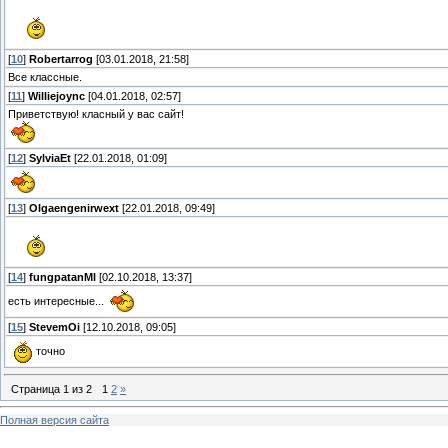
[
10
]
Robertarrog
[03.01.2018, 21:58]
Все классные.
[
11
]
Williejoync
[04.01.2018, 02:57]
Приветствую! класный у вас сайт!
[
12
]
SylviaEt
[22.01.2018, 01:09]
[
13
]
Olgaengenirwext
[22.01.2018, 09:49]
[
14
]
fungpatanMl
[02.10.2018, 13:37]
есть интересные...
[
15
]
StevemOi
[12.10.2018, 09:05]
точно
Страница
1
из
2
1
2
»
Полная версия сайта