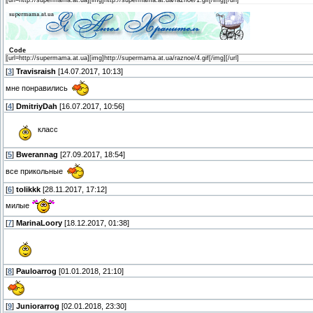
Code
[url=http://supermama.at.ua][img]http://supermama.at.ua/raznoe/4.gif[/img][/url]
[
3
]
Travisraish
[14.07.2017, 10:13]
мне понравились
[
4
]
DmitriyDah
[16.07.2017, 10:56]
класс
[
5
]
Bwerannag
[27.09.2017, 18:54]
все прикольные
[
6
]
tolikkk
[28.11.2017, 17:12]
милые
[
7
]
MarinaLoory
[18.12.2017, 01:38]
[
8
]
Pauloarrog
[01.01.2018, 21:10]
[
9
]
Juniorarrog
[02.01.2018, 23:30]