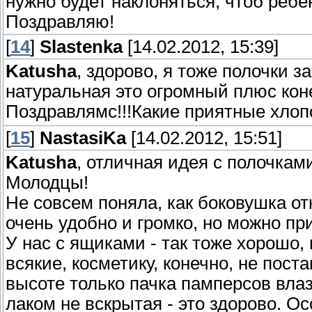
нужно будет наклоняться, чтоб реб
Поздравляю!
[
14
]
Slastenka
[14.02.2012, 15:39]
Katusha
, здорово, я тоже полочки з
натуральная это огромный плюс коне
Поздравлямс!!!Какие приятные хло
[
15
]
NastasiKa
[14.02.2012, 15:51]
Katusha
, отличная идея с полочкам
Молодцы!
Не совсем поняла, как боковушка от
очень удобно и громко, но можно пр
У нас с ящиками - так тоже хорошо,
всякие, косметику, конечно, не пост
высоте только пачка памперсов влаз
лаком не вскрытая - это здорово. Ос