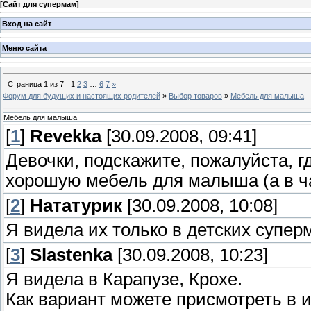
[
Сайт для супермам
]
Вход на сайт
Меню сайта
Страница
1
из
7
1
2
3
…
6
7
»
Форум для будущих и настоящих родителей
»
Выбор товаров
»
Мебель для малыша
Мебель для малыша
[
1
]
Revekka
[30.09.2008, 09:41]
Девочки, подскажите, пожалуйста, г
хорошую мебель для малыша (а в ча
[
2
]
Нататурик
[30.09.2008, 10:08]
Я видела их только в детских супер
[
3
]
Slastenka
[30.09.2008, 10:23]
Я видела в Карапузе, Крохе.
Как вариант можете присмотреть в и