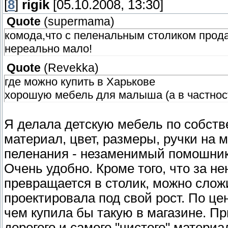
[
8
]
rigik
[05.10.2008, 13:30]
Quote
(
supermama
)
комода,что с пеленальным столиком прода
нереально мало!
Quote
(
Revekka
)
где можно купить в Харькове
хорошую мебель для малыша (а в частнос
Я делала детскую мебель по собств
материал, цвет, размеры, ручки на м
пеленания - незаменимый помошник!
Очень удобно. Кроме того, что за не
превращается в столик, можно слож
проектировала под свой рост. По 
чем купила бы такую в магазине. Пр
дорогого и самого "чистого" материа