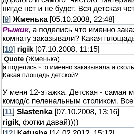
нигде нет и не будет. Вся детская ч
[
9
]
Жменька
[05.10.2008, 22:48]
Рыжик
, а поделись что именно зак
комнату заказывали? Какая площад
[
10
]
rigik
[07.10.2008, 11:15]
Quote
(
Жменька
)
а поделись что именно заказывала и скол
Какая площадь детской?
У меня 12-этажка. Детская - самая 
комод/с пеленальным столиком. Все 
[
11
]
Slastenka
[07.10.2008, 13:16]
rigik
, фотки давай))))
[
12
]
Katusha
[14.02.2012, 15:12]