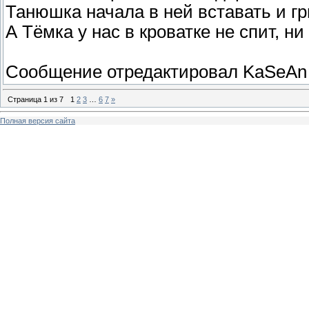
Танюшка начала в ней вставать и гр
А Тёмка у нас в кроватке не спит, ни
Сообщение отредактировал
KaSeAn
Страница
1
из
7
1
2
3
…
6
7
»
Полная версия сайта