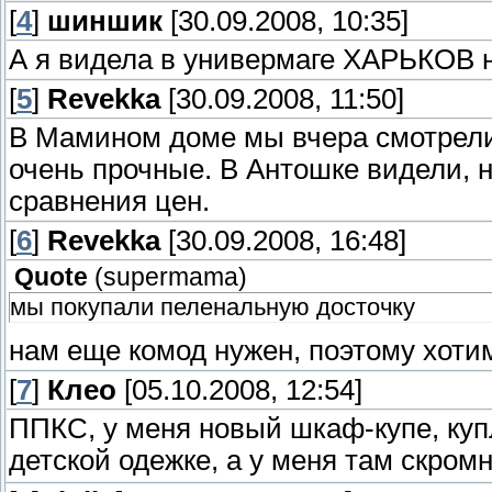
[
4
]
шиншик
[30.09.2008, 10:35]
А я видела в универмаге ХАРЬКОВ н
[
5
]
Revekka
[30.09.2008, 11:50]
В Мамином доме мы вчера смотрели,
очень прочные. В Антошке видели, н
сравнения цен.
[
6
]
Revekka
[30.09.2008, 16:48]
Quote
(
supermama
)
мы покупали пеленальную досточку
нам еще комод нужен, поэтому хоти
[
7
]
Клео
[05.10.2008, 12:54]
ППКС, у меня новый шкаф-купе, куп
детской одежке, а у меня там скром