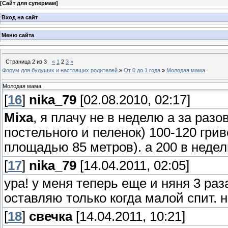
[
Сайт для супермам
]
Вход на сайт
Меню сайта
Страница
2
из
3
«
1
2
3
»
Форум для будущих и настоящих родителей
»
От 0 до 1 года
»
Молодая мама
Молодая мама
[
16
]
nika_79
[02.08.2010, 02:17]
Mixa
, я плачу не в неделю а за раз
постельного и пеленок) 100-120 грив
площадью 85 метров). а 200 в неделю
[
17
]
nika_79
[14.04.2011, 02:05]
ура! у меня теперь еще и няня 3 ра
оставляю только когда малой спит. н
[
18
]
свечка
[14.04.2011, 10:21]