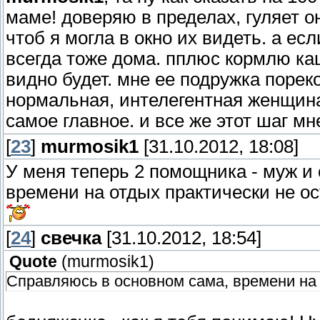
маме! доверяю в пределах, гуляет он
чтоб я могла в окно их видеть. а ес
всегда тоже дома. пплюс кормлю ка
видно будет. мне ее подружка порек
нормальная, интелегентная женщина
самое главное. и все же этот шаг мн
[
23
]
murmosik1
[31.10.2012, 18:08]
У меня теперь 2 помощника - муж и
времени на отдых практически не ос
[
24
]
свечка
[31.10.2012, 18:54]
Quote
(
murmosik1
)
Справляюсь в основном сама, времени на 