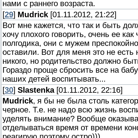
нами с раннего возраста.
[
29
]
Mudrick
[01.11.2012, 21:22]
Вот мне кажется, что так и быть дол
хочу плохого говорить, очень ее как
полгодика, они с мужем преспокойно
оставили. Вот для меня это не есть
никого, но родительство должно быт
Гораздо проще сбросить все на бабу
наших детей воспитывать...
[
30
]
Slastenka
[01.11.2012, 22:16]
Mudrick
, я бы не была столь катего
черное. Т.е. не надо всю жизнь вос
уделять внимание? Вообще оказыва
отделываться время от времени кон
реагирую поэтому остро)))