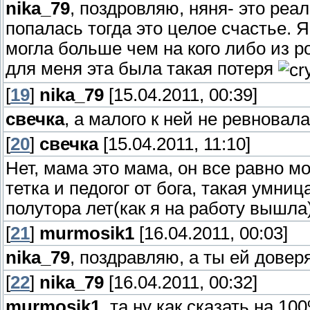
nika_79
, поздровляю, няня- это ре
попалась тогда это целое счастье. 
могла больше чем на кого либо из р
для меня эта была такая потеря
[
19
]
nika_79
[15.04.2011, 00:39]
свечка
, а малого к ней не ревновал
[
20
]
свечка
[15.04.2011, 11:10]
Нет, мама это мама, он все равно м
тетка и педогог от бога, такая умниц
полутора лет(как я на работу вышла)
[
21
]
murmosik1
[16.04.2011, 00:03]
nika_79
, поздравляю, а ты ей дове
[
22
]
nika_79
[16.04.2011, 00:32]
murmosik1
, та ну как сказать на 1