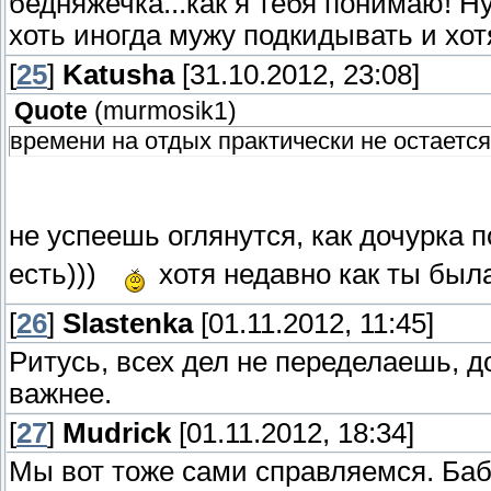
бедняжечка...как я тебя понимаю! Ну
хоть иногда мужу подкидывать и хо
[
25
]
Katusha
[31.10.2012, 23:08]
Quote
(
murmosik1
)
времени на отдых практически не остается
не успеешь оглянутся, как дочурка п
есть)))
хотя недавно как ты была
[
26
]
Slastenka
[01.11.2012, 11:45]
Ритусь, всех дел не переделаешь, д
важнее.
[
27
]
Mudrick
[01.11.2012, 18:34]
Мы вот тоже сами справляемся. Баб