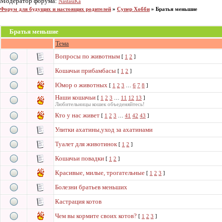
Модератор форума:
NastasiKa
Форум для будущих и настоящих родителей
»
Супер Хобби
»
Братья меньшие
Братья меньшие
Тема
Вопросы по животным
[
1
2
]
Кошачьи прибамбасы
[
1
2
]
Юмор о животных
[
1
2
3
…
6
7
8
]
Наши кошачьи
[
1
2
3
…
11
12
13
]
Любительницы кошек объеденяйтесь!
Кто у нас живет
[
1
2
3
…
41
42
43
]
Улитки ахатины,уход за ахатинами
Туалет для животинок
[
1
2
]
Кошачьи повадки
[
1
2
]
Красивые, милые, трогательные
[
1
2
3
]
Болезни братьев меньших
Кастрация котов
Чем вы кормите своих котов?
[
1
2
3
]