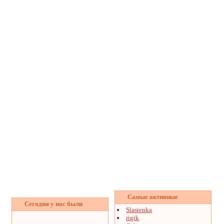
Самые активные
Сегодня у нас были
Slastenka
rigik