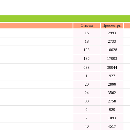
Ответы
Просмотры
16
2993
18
2733
108
10028
186
17093
638
30044
1
927
20
2800
24
3562
33
2758
6
929
7
1093
40
4517