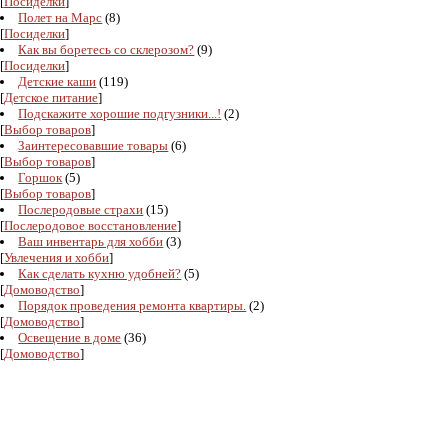
[
Посиделки
]
Полет на Марс
(8)
[
Посиделки
]
Как вы боретесь со склерозом?
(9)
[
Посиделки
]
Детские каши
(119)
[
Детское питание
]
Подскажите хорошие подгузники...!
(2)
[
Выбор товаров
]
Заинтересовавшие товары
(6)
[
Выбор товаров
]
Горшок
(5)
[
Выбор товаров
]
Послеродовые страхи
(15)
[
Послеродовое восстановление
]
Ваш инвентарь для хобби
(3)
[
Увлечения и хобби
]
Как сделать кухню удобней?
(5)
[
Домоводство
]
Порядок проведения ремонта квартиры.
(2)
[
Домоводство
]
Освещение в доме
(36)
[
Домоводство
]