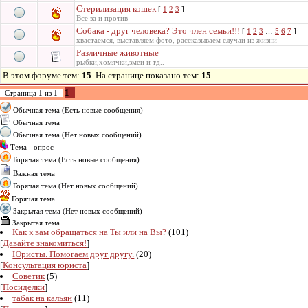
Стерилизация кошек
[
1
2
3
]
Все за и против
Собака - друг человека? Это член семьи!!!
[
1
2
3
…
5
6
7
]
хвастаемся, выставляем фото, рассказываем случаи из жизни
Различные животные
рыбки,хомячки,змеи и тд..
В этом форуме тем:
15
. На странице показано тем:
15
.
1
Страница
1
из
1
Обычная тема (Есть новые сообщения)
Обычная тема
Обычная тема (Нет новых сообщений)
Тема - опрос
Горячая тема (Есть новые сообщения)
Важная тема
Горячая тема (Нет новых сообщений)
Горячая тема
Закрытая тема (Нет новых сообщений)
Закрытая тема
Как к вам обращаться на Ты или на Вы?
(101)
[
Давайте знакомиться!
]
Юристы. Помогаем друг другу.
(20)
[
Консультация юриста
]
Советик
(5)
[
Посиделки
]
табак на кальян
(11)