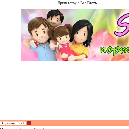
Приветствую Вас
Гость
1
Страница
1
из
1